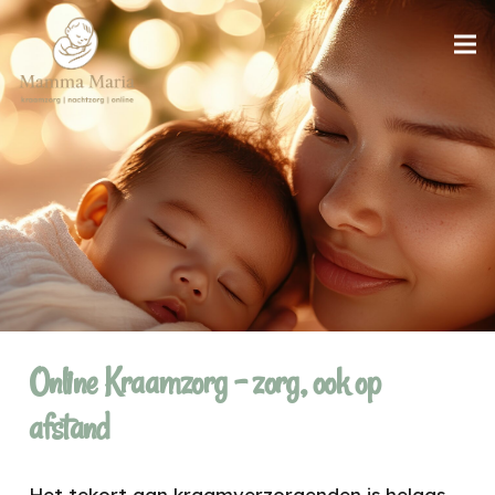
Online Kraamzorg – zorg, ook op
afstand
Het tekort aan kraamverzorgenden is helaas